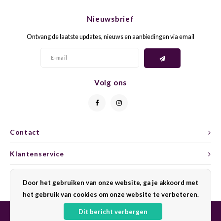
CHEN
SYRA
CARI
Nieuwsbrief
CLAIR
TEMP
CINS
Ontvang de laatste updates, nieuws en aanbiedingen via email
COLO
TIBO
CORV
CORT
TOUR
CORV
Volg ons
ELBLI
ZWEI
DOLC
FALA
BOBA
DORN
Contact
FIAN
XINO
FRÜH
Klantenservice
FIAN
RABO
GAMA
Mijn account
Door het gebruiken van onze website, ga je akkoord met
het gebruik van cookies om onze website te verbeteren.
FONT
Nebbi
GARN
Dit bericht verbergen
GARG
GRAC