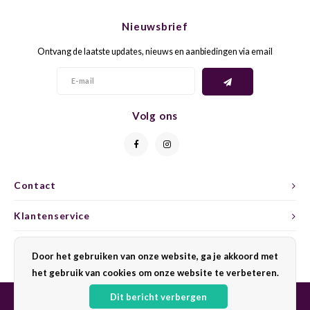
CHEN
SYRA
CARI
Nieuwsbrief
CLAIR
TEMP
CINS
Ontvang de laatste updates, nieuws en aanbiedingen via email
COLO
TIBO
CORV
CORT
TOUR
CORV
Volg ons
ELBLI
ZWEI
DOLC
FALA
BOBA
DORN
Contact
FIAN
XINO
FRÜH
Klantenservice
FIAN
RABO
GAMA
Mijn account
Door het gebruiken van onze website, ga je akkoord met
het gebruik van cookies om onze website te verbeteren.
FONT
Nebbi
GARN
Dit bericht verbergen
GARG
GRAC