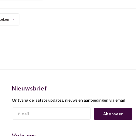
n rokerige tonen, fijne
ines en een koele,
e, stijlvolle structuu
keken
Nieuwsbrief
Ontvang de laatste updates, nieuws en aanbiedingen via email
Abonneer
Volg ons