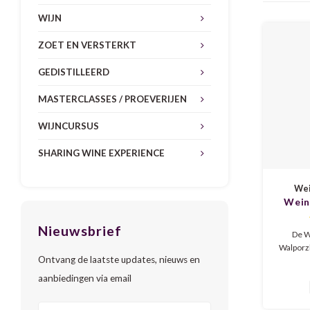
WIJN
ZOET EN VERSTERKT
GEDISTILLEERD
MASTERCLASSES / PROEVERIJEN
WIJNCURSUS
SHARING WINE EXPERIENCE
Wei
Wein
Wa
Nieuwsbrief
Spät
De W
Walporz
Ontvang de laatste updates, nieuws en
2023 is 
Noir me
aanbiedingen via email
kers e
leistee