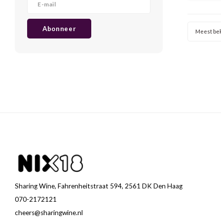
aardse e
tann
preciez
Abonneer
Meest be
Sharing Wine, Fahrenheitstraat 594, 2561 DK Den Haag
070-2172121
cheers@sharingwine.nl