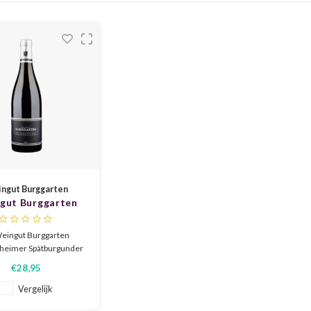
ngut Burggarten
gut Burggarten
lporzheimer
burgunder 2023
eingut Burggarten
heimer Spätburgunder
een elegante Ahr-Pinot
€28,95
t fris rood fruit zoals
n rode bes, verfijnde
Vergelijk
nmineraliteit, subtiele