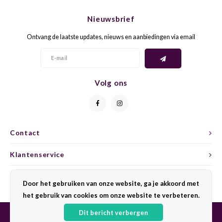
CHEN
SYRA
CARI
Nieuwsbrief
CLAIR
TEMP
CINS
Ontvang de laatste updates, nieuws en aanbiedingen via email
COLO
TIBO
CORV
CORT
TOUR
CORV
Volg ons
ELBLI
ZWEI
DOLC
FALA
BOBA
DORN
Contact
FIAN
XINO
FRÜH
Klantenservice
FIAN
RABO
GAMA
Mijn account
Door het gebruiken van onze website, ga je akkoord met
het gebruik van cookies om onze website te verbeteren.
FONT
Nebbi
GARN
Dit bericht verbergen
GARG
GRAC