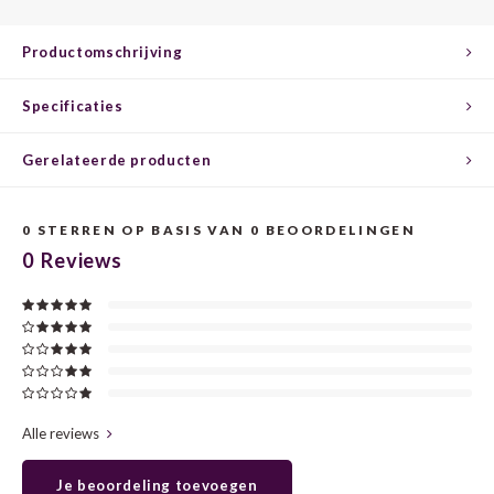
CHEN
SYRA
CARI
Productomschrijving
CLAIR
TEMP
CINS
Specificaties
COLO
TIBO
CORV
Gerelateerde producten
CORT
TOUR
CORV
ELBLI
ZWEI
DOLC
0
STERREN OP BASIS VAN
0
BEOORDELINGEN
0
Reviews
FALA
BOBA
DORN
FIAN
XINO
FRÜH
FIAN
RABO
GAMA
Alle reviews
FONT
Nebbi
GARN
Je beoordeling toevoegen
GARG
GRAC