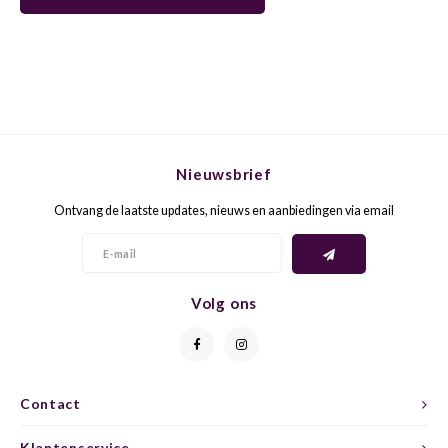
GELB
GREN
GEWÜ
GROP
GODE
JAEN
Nieuwsbrief
GRAU
LAGRE
Ontvang de laatste updates, nieuws en aanbiedingen via email
GREC
LEMB
GRECO
MALB
Volg ons
GREN
MARS
GRILL
MARZ
Contact
GRÜNE
MENC
Klantenservice