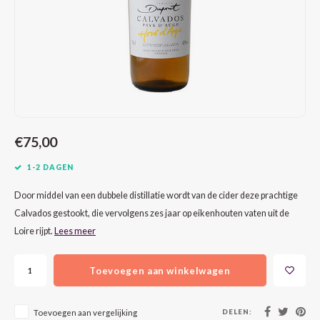
CAP CLASSIQUE
DESSERTWIJNEN
ARMAGNAC
AIRÈN
GROP
BLAU
ALCOHOLVRIJ MOUSSEREND
CALVADOS
ARIN
MALB
BLAU
OVERIG MOUSSEREND
LIMONCELLO
ARNEI
MARZ
BOBA
LIKEUREN
ATHIR
MERL
BONA
€75,00
OVERIG GEDISTILLEERD
AUXE
MONA
CABE
1-2 DAGEN
ALCOHOLVRIJ
BOMB
MOUR
CABE
Door middel van een dubbele distillatie wordt van de cider deze prachtige
Calvados gestookt, die vervolgens zes jaar op eikenhouten vaten uit de
CABE
PINOT
CABE
Loire rijpt.
Lees meer
CATA
PINOT
CANA
Toevoegen aan winkelwagen
CHAR
SANG
CARM
DELEN:
Toevoegen aan vergelijking