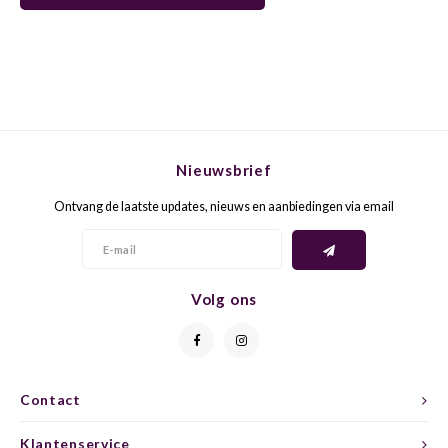
GELB
GREN
GEWÜ
GROP
GODE
JAEN
Nieuwsbrief
GRAU
LAGRE
Ontvang de laatste updates, nieuws en aanbiedingen via email
GREC
LEMB
GRECO
MALB
Volg ons
GREN
MARS
GRILL
MARZ
Contact
GRÜNE
MENC
Klantenservice