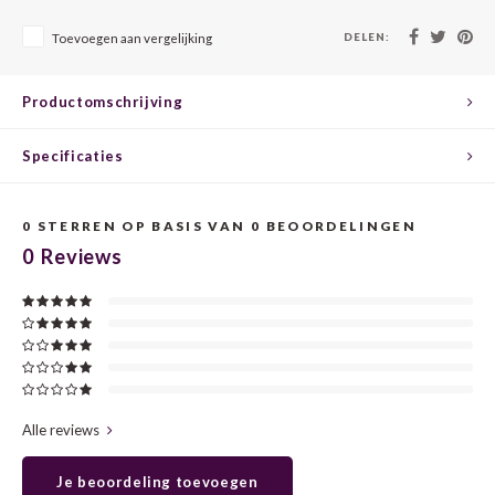
CHEN
SYRA
CARI
DELEN:
Toevoegen aan vergelijking
CLAIR
TEMP
CINS
Productomschrijving
COLO
TIBO
CORV
Specificaties
CORT
TOUR
CORV
ELBLI
ZWEI
DOLC
0
STERREN OP BASIS VAN
0
BEOORDELINGEN
0
Reviews
FALA
BOBA
DORN
FIAN
XINO
FRÜH
FIAN
RABO
GAMA
Alle reviews
FONT
Nebbi
GARN
Je beoordeling toevoegen
GARG
GRAC