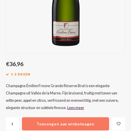
CAP CLASSIQUE
DESSERTWIJNEN
ARMAGNAC
AIRÈN
GROP
BLAU
ALCOHOLVRIJ MOUSSEREND
CALVADOS
ARIN
MALB
BLAU
OVERIG MOUSSEREND
LIMONCELLO
ARNEI
MARZ
BOBA
LIKEUREN
ATHIR
MERL
BONA
OVERIG GEDISTILLEERD
AUXE
MONA
CABE
€36,96
1-2 DAGEN
ALCOHOLVRIJ
BOMB
MOUR
CABE
Champagne Émilien Fresne Grande Réserve Brut is een elegante
CABE
PINOT
CABE
Champagne uit Vallée de la Marne. Fijn bruisend, fruitig met tonen van
witte peer, appel en citrus, verfrissend en evenwichtig, met een zuivere,
CATA
PINOT
CANA
elegante structuur en subtiele finesse.
Lees meer
CHAR
SANG
CARM
Toevoegen aan winkelwagen