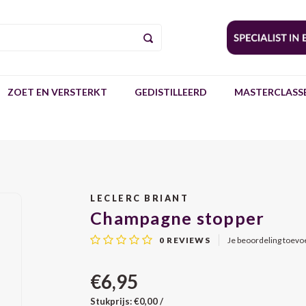
ZOET EN VERSTERKT
GEDISTILLEERD
MASTERCLASSE
LECLERC BRIANT
Champagne stopper
0
REVIEWS
Je beoordeling toev
€6,95
Stukprijs: €0,00 /