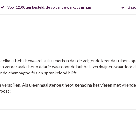
Voor 12.00 uur besteld, de volgende werkdag in huis
Bezo
oelkast hebt bewaard, zult u merken dat de volgende keer dat u hem o
fles en veroorzaakt het oxidatie waardoor de bubbels verdwijnen waardoo
de champagne fris en sprankelend blijft.
rspillen. Als u eenmaal genoeg hebt gehad na het vieren met vrienden, s
roost!