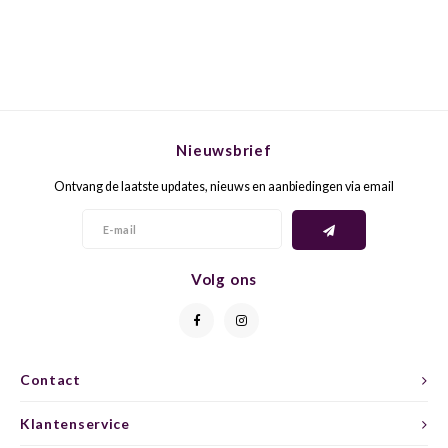
GELB
GREN
GEWÜ
GROP
GODE
JAEN
Nieuwsbrief
Ontvang de laatste updates, nieuws en aanbiedingen via email
GRAU
LAGRE
GREC
LEMB
Volg ons
GRECO
MALB
GREN
MARS
Contact
GRILL
MARZ
Klantenservice
GRÜNE
MENC