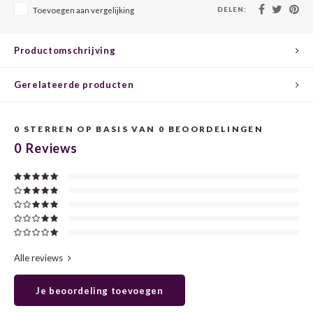
CHEN
SYRA
CARI
DELEN:
Toevoegen aan vergelijking
CLAIR
TEMP
CINS
Productomschrijving
COLO
TIBO
CORV
Gerelateerde producten
CORT
TOUR
CORV
0
STERREN OP BASIS VAN
0
BEOORDELINGEN
ELBLI
ZWEI
DOLC
0
Reviews
FALA
BOBA
DORN
FIAN
XINO
FRÜH
FIAN
RABO
GAMA
Alle reviews
FONT
Nebbi
GARN
Je beoordeling toevoegen
GARG
GRAC