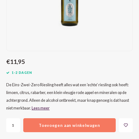
CAP CLASSIQUE
DESSERTWIJNEN
ARMAGNAC
AIRÈN
GROP
BLAU
ALCOHOLVRIJ MOUSSEREND
CALVADOS
ARIN
MALB
BLAU
OVERIG MOUSSEREND
LIMONCELLO
ARNEI
MARZ
BOBA
LIKEUREN
ATHIR
MERL
BONA
€11,95
OVERIG GEDISTILLEERD
AUXE
MONA
CABE
1-2 DAGEN
ALCOHOLVRIJ
BOMB
MOUR
CABE
De Eins-Zwei-Zero Riesling heeft alles wat een 'echte' riesling ook heeft:
limoen, citrus, rabarber, een klein vleugje rode appel en mineralen op de
CABE
PINOT
CABE
achtergrond. Alleen de alcohol ontbreekt, maar knap genoeg is dat haast
niet merkbaar.
Lees meer
CATA
PINOT
CANA
Toevoegen aan winkelwagen
CHAR
SANG
CARM