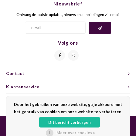
Nieuwsbrief
CAP CLASSIQUE
DESSERTWIJNEN
ARMAGNAC
AIRÈN
GROP
BLAU
Ontvang de laatste updates, nieuws en aanbiedingen via email
ALCOHOLVRIJ MOUSSEREND
CALVADOS
ARIN
MALB
BLAU
OVERIG MOUSSEREND
LIMONCELLO
ARNEI
MARZ
BOBA
Volg ons
LIKEUREN
ATHIR
MERL
BONA
OVERIG GEDISTILLEERD
AUXE
MONA
CABE
Contact
ALCOHOLVRIJ
BOMB
MOUR
CABE
Klantenservice
CABE
PINOT
CABE
Mijn account
Door het gebruiken van onze website, ga je akkoord met
CATA
PINOT
CANA
het gebruik van cookies om onze website te verbeteren.
Dit bericht verbergen
CHAR
SANG
CARM
Meer over cookies »
© Copyright 2026 Sharing Wine - Powered by
Lightspeed
- Theme by