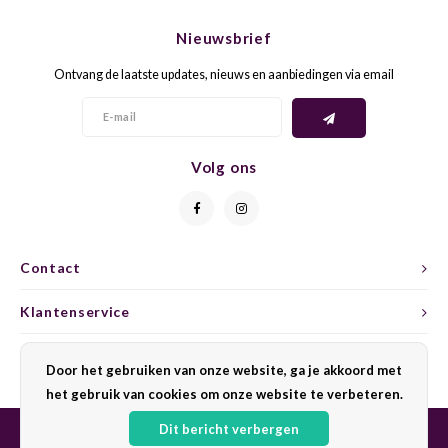
CHEN
SYRA
CARI
Nieuwsbrief
CLAIR
TEMP
CINS
Ontvang de laatste updates, nieuws en aanbiedingen via email
COLO
TIBO
CORV
CORT
TOUR
CORV
Volg ons
ELBLI
ZWEI
DOLC
FALA
BOBA
DORN
Contact
FIAN
XINO
FRÜH
Klantenservice
FIAN
RABO
GAMA
Mijn account
Door het gebruiken van onze website, ga je akkoord met
het gebruik van cookies om onze website te verbeteren.
FONT
Nebbi
GARN
Dit bericht verbergen
GARG
GRAC