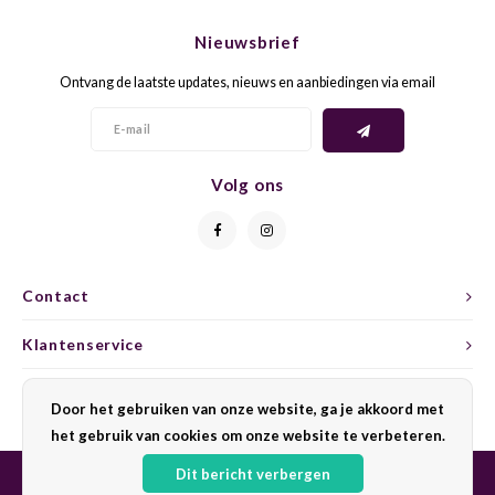
CHEN
SYRA
CARI
Nieuwsbrief
CLAIR
TEMP
CINS
Ontvang de laatste updates, nieuws en aanbiedingen via email
COLO
TIBO
CORV
CORT
TOUR
CORV
Volg ons
ELBLI
ZWEI
DOLC
FALA
BOBA
DORN
Contact
FIAN
XINO
FRÜH
Klantenservice
FIAN
RABO
GAMA
Mijn account
Door het gebruiken van onze website, ga je akkoord met
het gebruik van cookies om onze website te verbeteren.
FONT
Nebbi
GARN
Dit bericht verbergen
GARG
GRAC