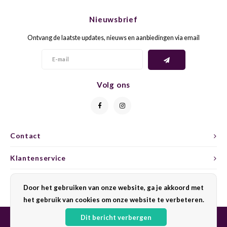
CHEN
SYRA
CARI
Nieuwsbrief
CLAIR
TEMP
CINS
Ontvang de laatste updates, nieuws en aanbiedingen via email
COLO
TIBO
CORV
CORT
TOUR
CORV
Volg ons
ELBLI
ZWEI
DOLC
FALA
BOBA
DORN
Contact
FIAN
XINO
FRÜH
Klantenservice
FIAN
RABO
GAMA
Mijn account
Door het gebruiken van onze website, ga je akkoord met
het gebruik van cookies om onze website te verbeteren.
FONT
Nebbi
GARN
Dit bericht verbergen
GARG
GRAC