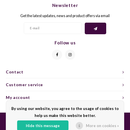
Newsletter
GELB
GREN
Get the latest updates, news and product offers via email
GEWÜ
GROP
GODE
JAEN
Follow us
GRAU
LAGRE
GREC
LEMB
Contact
Customer service
GRECO
MALB
My account
GREN
MARS
By using our website, you agree to the usage of cookies to
GRILL
MARZ
help us make this website better.
Hide this message
More on cookies »
GRÜNE
MENC