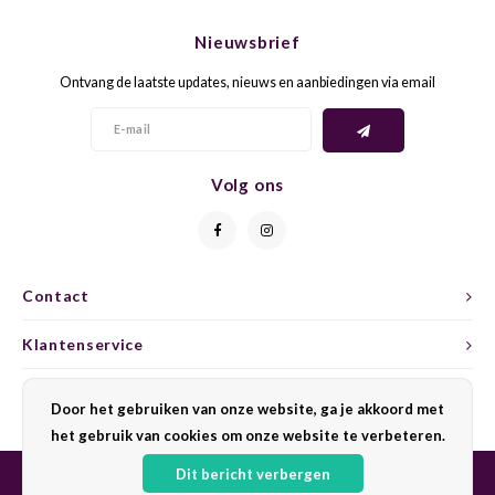
CHEN
SYRA
CARI
Nieuwsbrief
CLAIR
TEMP
CINS
Ontvang de laatste updates, nieuws en aanbiedingen via email
COLO
TIBO
CORV
CORT
TOUR
CORV
Volg ons
ELBLI
ZWEI
DOLC
FALA
BOBA
DORN
Contact
FIAN
XINO
FRÜH
Klantenservice
FIAN
RABO
GAMA
Mijn account
Door het gebruiken van onze website, ga je akkoord met
het gebruik van cookies om onze website te verbeteren.
FONT
Nebbi
GARN
Dit bericht verbergen
GARG
GRAC