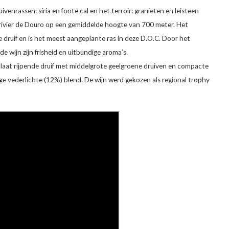
ivenrassen: síria en fonte cal en het terroir: granieten en leisteen
rivier de Douro op een gemiddelde hoogte van 700 meter. Het
 druif en is het meest aangeplante ras in deze D.O.C. Door het
 wijn zijn frisheid en uitbundige aroma’s.
en laat rijpende druif met middelgrote geelgroene druiven en compacte
ge vederlichte (12%) blend. De wijn werd gekozen als regional trophy