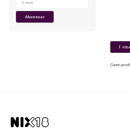
Abonneer
Filt
Geen produ