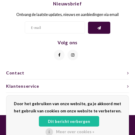
Nieuwsbrief
CAP CLASSIQUE
DESSERTWIJNEN
ARMAGNAC
AIRÈN
GROP
BLAU
Ontvang de laatste updates, nieuws en aanbiedingen via email
ALCOHOLVRIJ MOUSSEREND
CALVADOS
ARIN
MALB
BLAU
OVERIG MOUSSEREND
LIMONCELLO
ARNEI
MARZ
BOBA
Volg ons
LIKEUREN
ATHIR
MERL
BONA
OVERIG GEDISTILLEERD
AUXE
MONA
CABE
Contact
ALCOHOLVRIJ
BOMB
MOUR
CABE
Klantenservice
CABE
PINOT
CABE
Mijn account
Door het gebruiken van onze website, ga je akkoord met
CATA
PINOT
CANA
het gebruik van cookies om onze website te verbeteren.
Dit bericht verbergen
CHAR
SANG
CARM
Meer over cookies »
© Copyright 2026 Sharing Wine - Powered by
Lightspeed
- Theme by