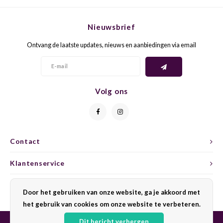
CHEN
SYRA
CARI
Nieuwsbrief
CLAIR
TEMP
CINS
Ontvang de laatste updates, nieuws en aanbiedingen via email
COLO
TIBO
CORV
CORT
TOUR
CORV
Volg ons
ELBLI
ZWEI
DOLC
FALA
BOBA
DORN
Contact
FIAN
XINO
FRÜH
Klantenservice
FIAN
RABO
GAMA
Mijn account
Door het gebruiken van onze website, ga je akkoord met
FONT
Nebbi
GARN
het gebruik van cookies om onze website te verbeteren.
Dit bericht verbergen
GARG
GRAC