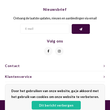
CHEN
SYRA
CARI
Nieuwsbrief
CLAIR
TEMP
CINS
Ontvang de laatste updates, nieuws en aanbiedingen via email
COLO
TIBO
CORV
CORT
TOUR
CORV
Volg ons
ELBLI
ZWEI
DOLC
FALA
BOBA
DORN
Contact
FIAN
XINO
FRÜH
Klantenservice
FIAN
RABO
GAMA
Mijn account
Door het gebruiken van onze website, ga je akkoord met
het gebruik van cookies om onze website te verbeteren.
FONT
Nebbi
GARN
Dit bericht verbergen
GARG
GRAC