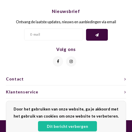
CHEN
SYRA
CARI
Nieuwsbrief
CLAIR
TEMP
CINS
Ontvang de laatste updates, nieuws en aanbiedingen via email
COLO
TIBO
CORV
CORT
TOUR
CORV
Volg ons
ELBLI
ZWEI
DOLC
FALA
BOBA
DORN
Contact
FIAN
XINO
FRÜH
Klantenservice
FIAN
RABO
GAMA
Mijn account
Door het gebruiken van onze website, ga je akkoord met
het gebruik van cookies om onze website te verbeteren.
FONT
Nebbi
GARN
Dit bericht verbergen
GARG
GRAC