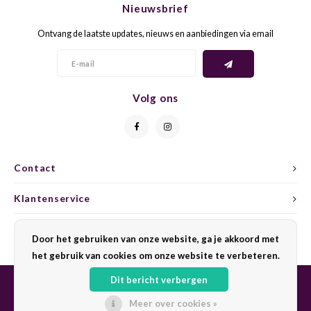
Nieuwsbrief
CAP CLASSIQUE
DESSERTWIJNEN
ARMAGNAC
AIRÈN
GROP
BLAU
Ontvang de laatste updates, nieuws en aanbiedingen via email
ALCOHOLVRIJ MOUSSEREND
CALVADOS
ARIN
MALB
BLAU
OVERIG MOUSSEREND
LIMONCELLO
ARNEI
MARZ
BOBA
Volg ons
LIKEUREN
ATHIR
MERL
BONA
OVERIG GEDISTILLEERD
AUXE
MONA
CABE
Contact
ALCOHOLVRIJ
BOMB
MOUR
CABE
Klantenservice
CABE
PINOT
CABE
Mijn account
Door het gebruiken van onze website, ga je akkoord met
CATA
PINOT
CANA
het gebruik van cookies om onze website te verbeteren.
Dit bericht verbergen
CHAR
SANG
CARM
Meer over cookies »
© Copyright 2026 Sharing Wine - Powered by
Lightspeed
- Theme by