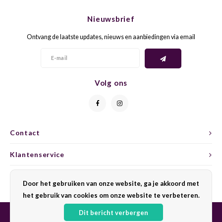
CHEN
SYRA
CARI
Nieuwsbrief
CLAIR
TEMP
CINS
Ontvang de laatste updates, nieuws en aanbiedingen via email
COLO
TIBO
CORV
CORT
TOUR
CORV
Volg ons
ELBLI
ZWEI
DOLC
FALA
BOBA
DORN
Contact
FIAN
XINO
FRÜH
Klantenservice
FIAN
RABO
GAMA
Mijn account
Door het gebruiken van onze website, ga je akkoord met
het gebruik van cookies om onze website te verbeteren.
FONT
Nebbi
GARN
Dit bericht verbergen
GARG
GRAC