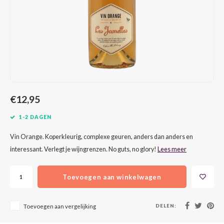
CAP CLASSIQUE
DESSERTWIJNEN
ARMAGNAC
AIRÈN
GROP
BLAU
ALCOHOLVRIJ MOUSSEREND
CALVADOS
ARIN
MALB
BLAU
OVERIG MOUSSEREND
LIMONCELLO
ARNEI
MARZ
BOBA
LIKEUREN
ATHIR
MERL
BONA
€12,95
OVERIG GEDISTILLEERD
AUXE
MONA
CABE
1-2 DAGEN
ALCOHOLVRIJ
BOMB
MOUR
CABE
Vin Orange. Koperkleurig, complexe geuren, anders dan anders en
interessant. Verlegt je wijngrenzen. No guts, no glory!
Lees meer
CABE
PINOT
CABE
Toevoegen aan winkelwagen
CATA
PINOT
CANA
CHAR
SANG
CARM
DELEN:
Toevoegen aan vergelijking