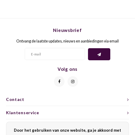
GELB
GREN
GEWÜ
GROP
Nieuwsbrief
Ontvang de laatste updates, nieuws en aanbiedingen via email
GODE
JAEN
GRAU
LAGRE
Volg ons
GREC
LEMB
GRECO
MALB
Contact
GREN
MARS
Klantenservice
GRILL
MARZ
Mijn account
Door het gebruiken van onze website, ga je akkoord met
GRÜNE
MENC