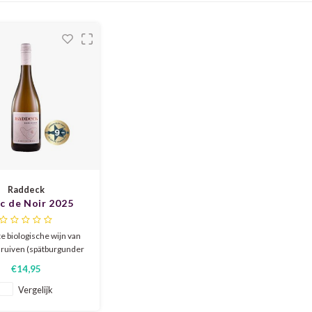
Raddeck
c de Noir 2025
te biologische wijn van
ruiven (spätburgunder
wel pinot noir). Iets
€14,95
rd door de schillen,
door een prachtige
Vergelijk
hampagnekleur.