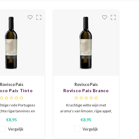
Rovisco Pais
Rovisco Pais
sco Pais Tinto
Rovisco Pais Branco
eserva 2022
Reserva 2024
chtige rode Portugees
Krachtige witte wijn met
hte rijpe tannines en
aroma's van limoen, rijpe appel,
le body. In de geuren
perzik en vanille. Vollere body
€8,95
€8,95
arte bessen en bramen,
door houtrijping met mooie
specerijen en een likje
zuren die het geheel in balans
Vergelijk
Vergelijk
 Door houtrijping heeft
brengen. Een perfecte en