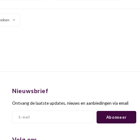
 een kruidig en zwoel
aangename tafelwijn. Heerlijk
karakter.
bij vis maar ook vleesgerechten.
keken
Nieuwsbrief
Ontvang de laatste updates, nieuws en aanbiedingen via email
Abonneer
Volg ons