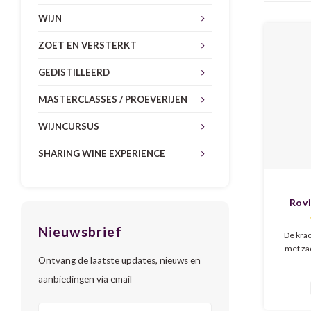
WIJN
ZOET EN VERSTERKT
GEDISTILLEERD
MASTERCLASSES / PROEVERIJEN
WIJNCURSUS
SHARING WINE EXPERIENCE
Rovi
R
Nieuwsbrief
De kra
met zac
Ontvang de laatste updates, nieuws en
een vol
rijpe zw
aanbiedingen via email
kersen, 
vanille.