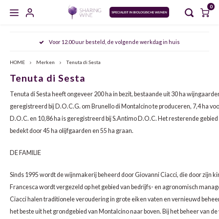
0
Hoofdmenu / masterclasses / proeverijen
Hoofdmenu / sharing wine experience
Hoofdmenu / zoet en versterkt
Hoofdmenu / gedistilleerd
Hoofdmenu / mousserend
Hoofdmenu / wijncursus
Hoofdmenu / wijn
Hoofdmenu
Voor 12.00 uur besteld, de volgende werkdag in huis
MASTERCLASSES / PROEVERIJEN
SHARING WINE EXPERIENCE
ZOET EN VERSTERKT
GEDISTILLEERD
MOUSSEREND
WIJNCURSUS
WIJN
Taal
HOME
Merken
Tenuta di Sesta
Tenuta di Sesta
CHAMPAGNE
WIT
PORT
WHISKY
AGENDA
SDEN 1
NOORD VERSUS ZUID ITALIË: PIËMONTE & PUGLIA
FRIU
ARAG
AGLI
Nederlands
Tenuta di Sesta heeft ongeveer 200 ha in bezit, bestaande uit 30 ha wijngaarde
CAVA
ROSÉ
SHERRY
JENEVER
MEET THE WINEMAKER
SDEN 2
DE FRANSE KLASSIEKERS: BORDEAUX & BOURGOGNE
FURM
BARB
MALA
geregistreerd bij D.O.C.G. om Brunello di Montalcino te produceren, 7,4 ha vo
D.O.C. en 10,86 ha is geregistreerd bij S.Antimo D.O.C. Het resterende gebie
English
CRÉMANT
ROOD
VERMOUTH
GIN
PROEVERIJEN
SDEN 3
OOST ONTMOET WEST: DE SMAKEN VAN HET OOSTEN
VERDI
CABE
NEREL
bedekt door 45 ha olijfgaarden en 55 ha graan.
DE FAMILIE
PROSECCO
NATUURWIJN
MADEIRA
GRAPPA
MASTERCLASSES
ALBAR
CINS
ARAG
Sinds 1995 wordt de wijnmakerij beheerd door Giovanni Ciacci, die door zijn 
MOSCATO
ALCOHOLVRIJ
MARSALA
RUM
ALBA
GARN
ALIC
Francesca wordt vergezeld op het gebied van bedrijfs- en agronomisch manag
Ciacci halen traditionele veroudering in grote eiken vaten en vernieuwd behe
SEKT
ORANGE WINE
RIVESALTES
COGNAC
ANTÃ
GREN
BARB
het beste uit het grondgebied van Montalcino naar boven. Bij het beheer van d