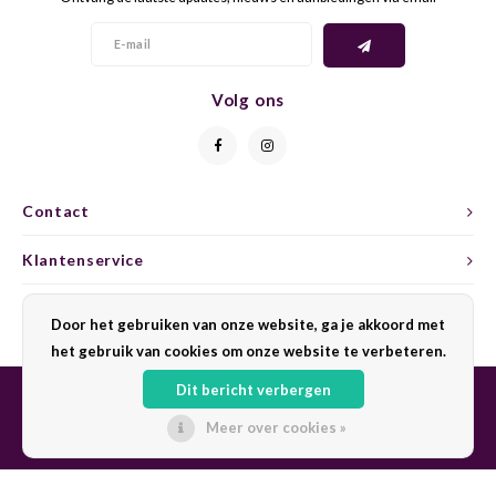
PICPO
SYRA
PINOT
TANN
Volg ons
PINOT
TEMP
PINOT
TERA
Contact
PINOT
TINTA
Klantenservice
PINOT
TINTA
Mijn account
Door het gebruiken van onze website, ga je akkoord met
het gebruik van cookies om onze website te verbeteren.
RIESL
TINTA
Dit bericht verbergen
RIVAN
TINTA
Meer over cookies »
© Copyright 2026 Sharing Wine - Powered by
Lightspeed
- Theme by
Shopmonkey
ROTER
TOUR