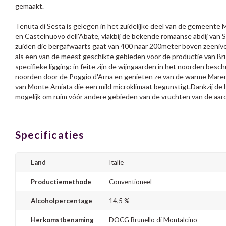
gemaakt.
Tenuta di Sesta is gelegen in het zuidelijke deel van de gemeente 
en Castelnuovo dell'Abate, vlakbij de bekende romaanse abdij van S
zuiden die bergafwaarts gaat van 400 naar 200
meter boven zeeniv
als een van de meest geschikte gebieden voor de productie van Bru
specifieke ligging: in feite zijn de wijngaarden in het noorden bes
noorden door de Poggio d'Arna en genieten ze van de warme Mare
van Monte Amiata die een mild microklimaat begunstigt.
Dankzij de 
mogelijk om ruim vóór andere gebieden van de vruchten van de aar
Specificaties
Land
Italië
Productiemethode
Conventioneel
Alcoholpercentage
14,5 %
Herkomstbenaming
DOCG Brunello di Montalcino