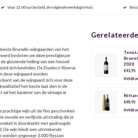
Voor 12.00 uur besteld, de volgende werkdag in huis
Bezo
Gerelateerde
e beste Brunello-wijngaarden van het
Tenuta
, werd besloten om deze prestigieuze
Brunel
p de glooiende helling van een heuvel
2020
goed zich bevinden. De Duelecci Riserva
€41,95
 van deze wijngaard worden
Bekijk 
stkant van de wijngaard zich voor deze
 kwalitatief het beste laat zien in de
t zal het karakter van de vintage al
Nittar
€49,95
Bekijk 
ze prachtige wijn uit de fles geschonken
 zwoele en verfijnde uitstraling die je
et boeket is doordrenkt met gedroogde
id. De wijn biedt een uitstekende
. Er werden ongeveer 3.000 flessen