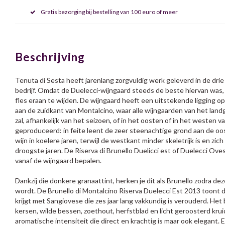
Gratis bezorging bij bestelling van 100 euro of meer
Beschrijving
Tenuta di Sesta heeft jarenlang zorgvuldig werk geleverd in de dri
bedrijf. Omdat de Duelecci-wijngaard steeds de beste hiervan was
fles eraan te wijden. De wijngaard heeft een uitstekende ligging o
aan de zuidkant van Montalcino, waar alle wijngaarden van het land
zal, afhankelijk van het seizoen, of in het oosten of in het westen
geproduceerd: in feite leent de zeer steenachtige grond aan de oo
wijn in koelere jaren, terwijl de westkant minder skeletrijk is en zich
droogste jaren. De Riserva di Brunello Duelicci est of Duelecci Oves
vanaf de wijngaard bepalen.
Dankzij die donkere granaattint, herken je dit als Brunello zodra de
wordt.
De Brunello di Montalcino Riserva Duelecci Est 2013 toont die
krijgt met Sangiovese die zes jaar lang vakkundig is verouderd. H
kersen, wilde bessen, zoethout, herfstblad en licht geroosterd kru
aromatische intensiteit die direct en krachtig is maar ook elegant