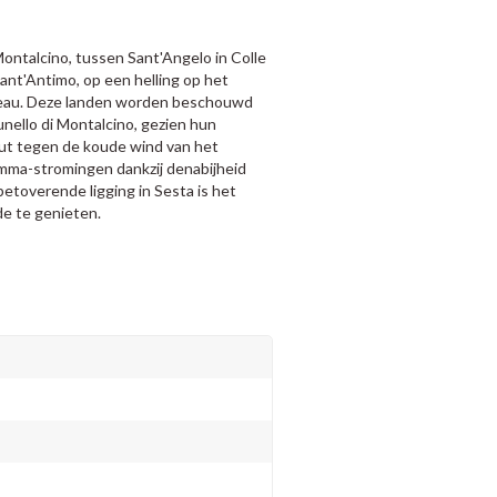
Montalcino, tussen Sant'Angelo in Colle
ant'Antimo, op een helling op het
eau. Deze landen worden beschouwd
nello di Montalcino, gezien hun
chut tegen de koude wind van het
mma-stromingen dankzij de
nabijheid
betoverende ligging in Sesta is het
de te genieten.