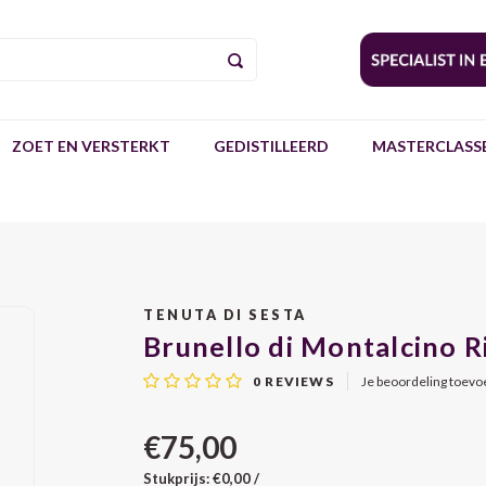
ZOET EN VERSTERKT
GEDISTILLEERD
MASTERCLASSE
TENUTA DI SESTA
Brunello di Montalcino R
0
REVIEWS
Je beoordeling toev
€75,00
Stukprijs: €0,00 /