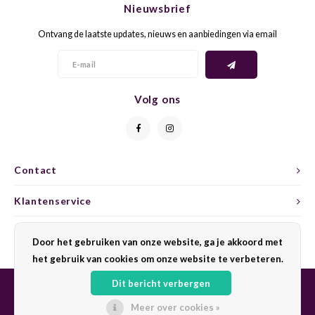
Nieuwsbrief
CAP CLASSIQUE
DESSERTWIJNEN
ARMAGNAC
AIRÈN
GROP
BLAU
Ontvang de laatste updates, nieuws en aanbiedingen via email
ALCOHOLVRIJ MOUSSEREND
CALVADOS
ARIN
MALB
BLAU
OVERIG MOUSSEREND
LIMONCELLO
ARNEI
MARZ
BOBA
Volg ons
LIKEUREN
ATHIR
MERL
BONA
OVERIG GEDISTILLEERD
AUXE
MONA
CABE
Contact
ALCOHOLVRIJ
BOMB
MOUR
CABE
Klantenservice
CABE
PINOT
CABE
Mijn account
Door het gebruiken van onze website, ga je akkoord met
CATA
PINOT
CANA
het gebruik van cookies om onze website te verbeteren.
Dit bericht verbergen
CHAR
SANG
CARM
Meer over cookies »
© Copyright 2026 Sharing Wine - Powered by
Lightspeed
- Theme by