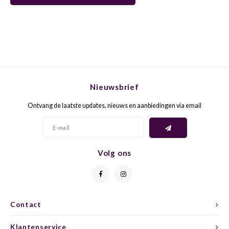
GELB
GREN
GEWÜ
GROP
GODE
JAEN
Nieuwsbrief
GRAU
LAGRE
Ontvang de laatste updates, nieuws en aanbiedingen via email
GREC
LEMB
GRECO
MALB
Volg ons
GREN
MARS
GRILL
MARZ
Contact
GRÜNE
MENC
Klantenservice