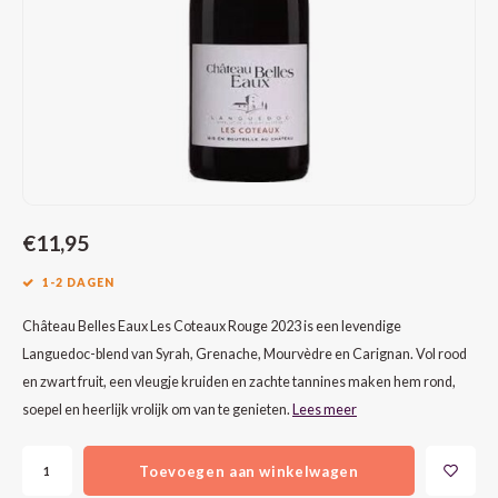
CAP CLASSIQUE
DESSERTWIJNEN
ARMAGNAC
AIRÈN
GROP
BLAU
ALCOHOLVRIJ MOUSSEREND
CALVADOS
ARIN
MALB
BLAU
OVERIG MOUSSEREND
LIMONCELLO
ARNEI
MARZ
BOBA
LIKEUREN
ATHIR
MERL
BONA
OVERIG GEDISTILLEERD
AUXE
MONA
CABE
€11,95
1-2 DAGEN
ALCOHOLVRIJ
BOMB
MOUR
CABE
Château Belles Eaux Les Coteaux Rouge 2023 is een levendige
CABE
PINOT
CABE
Languedoc-blend van Syrah, Grenache, Mourvèdre en Carignan. Vol rood
en zwart fruit, een vleugje kruiden en zachte tannines maken hem rond,
CATA
PINOT
CANA
soepel en heerlijk vrolijk om van te genieten.
Lees meer
CHAR
SANG
CARM
Toevoegen aan winkelwagen