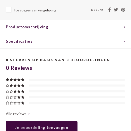
CHEN
SYRA
CARI
DELEN:
Toevoegen aan vergelijking
CLAIR
TEMP
CINS
Productomschrijving
COLO
TIBO
CORV
Specificaties
CORT
TOUR
CORV
ELBLI
ZWEI
DOLC
0
STERREN OP BASIS VAN
0
BEOORDELINGEN
0
Reviews
FALA
BOBA
DORN
FIAN
XINO
FRÜH
FIAN
RABO
GAMA
Alle reviews
FONT
Nebbi
GARN
Je beoordeling toevoegen
GARG
GRAC