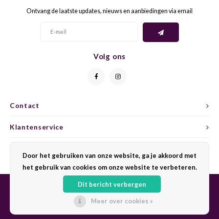
Ontvang de laatste updates, nieuws en aanbiedingen via email
GELB
GREN
GEWÜ
GROP
Volg ons
GODE
JAEN
GRAU
LAGRE
Contact
GREC
LEMB
Klantenservice
GRECO
MALB
Mijn account
Door het gebruiken van onze website, ga je akkoord met
het gebruik van cookies om onze website te verbeteren.
GREN
MARS
Dit bericht verbergen
GRILL
MARZ
Meer over cookies »
© Copyright 2026 Sharing Wine - Powered by
Lightspeed
- Theme by
Shopmonkey
GRÜNE
MENC