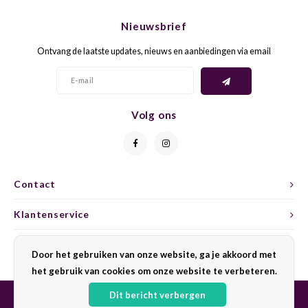
CHEN
SYRA
CARI
Nieuwsbrief
CLAIR
TEMP
CINS
Ontvang de laatste updates, nieuws en aanbiedingen via email
COLO
TIBO
CORV
CORT
TOUR
CORV
Volg ons
ELBLI
ZWEI
DOLC
FALA
BOBA
DORN
Contact
FIAN
XINO
FRÜH
Klantenservice
FIAN
RABO
GAMA
Mijn account
Door het gebruiken van onze website, ga je akkoord met
het gebruik van cookies om onze website te verbeteren.
FONT
Nebbi
GARN
Dit bericht verbergen
GARG
GRAC