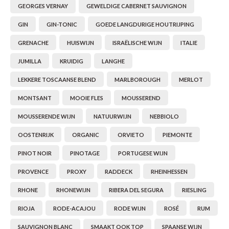
CHEN
SYRA
CARI
GEORGES VERNAY
GEWELDIGE CABERNET SAUVIGNON
GIN
GIN-TONIC
GOEDE LANGDURIGE HOUTRIJPING
CLAIR
TEMP
CINS
GRENACHE
HUISWIJN
ISRAËLISCHE WIJN
ITALIE
COLO
TIBO
CORV
JUMILLA
KRUIDIG
LANGHE
CORT
TOUR
CORV
LEKKERE TOSCAANSE BLEND
MARLBOROUGH
MERLOT
MONTSANT
MOOIE FLES
MOUSSEREND
ELBLI
ZWEI
DOLC
MOUSSERENDE WIJN
NATUURWIJN
NEBBIOLO
FALA
BOBA
DORN
OOSTENRIJK
ORGANIC
ORVIETO
PIEMONTE
FIAN
XINO
FRÜH
PINOT NOIR
PINOTAGE
PORTUGESE WIJN
PROVENCE
PROXY
RADDECK
RHEINHESSEN
FIAN
RABO
GAMA
RHONE
RHONEWIJN
RIBERA DEL SEGURA
RIESLING
FONT
Nebbi
GARN
RIOJA
RODE-ACAJOU
RODE WIJN
ROSÉ
RUM
SAUVIGNON BLANC
SMAAKT OOK TOP
SPAANSE WIJN
GARG
GRAC