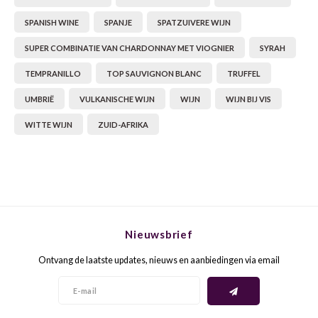
SPANISH WINE
SPANJE
SPATZUIVERE WIJN
GELB
GREN
SUPER COMBINATIE VAN CHARDONNAY MET VIOGNIER
SYRAH
GEWÜ
GROP
TEMPRANILLO
TOP SAUVIGNON BLANC
TRUFFEL
UMBRIË
VULKANISCHE WIJN
WIJN
WIJN BIJ VIS
GODE
JAEN
WITTE WIJN
ZUID-AFRIKA
GRAU
LAGRE
GREC
LEMB
GRECO
MALB
Nieuwsbrief
GREN
MARS
Ontvang de laatste updates, nieuws en aanbiedingen via email
GRILL
MARZ
GRÜNE
MENC