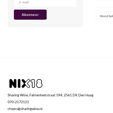
typerend
Carboniq
toegep
Abonneer
Meest be
Sharing Wine, Fahrenheitstraat 594, 2561 DK Den Haag
070-2172121
cheers@sharingwine.nl