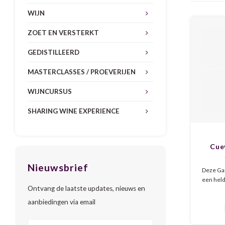
WIJN
ZOET EN VERSTERKT
GEDISTILLEERD
MASTERCLASSES / PROEVERIJEN
WIJNCURSUS
SHARING WINE EXPERIENCE
Cue
Garn
Nieuwsbrief
Deze Gar
een held
Ontvang de laatste updates, nieuws en
kleur. 
met t
aanbiedingen via email
yoghu
achter