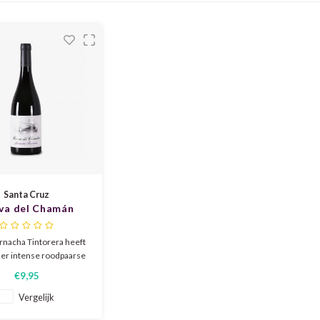
Santa Cruz
va del Chamán
acha Tintorera
2024
nacha Tintorera heeft
er intense roodpaarse
Hij is zeer aromatisch
€9,95
onen van aardbeijen
rt, framboos en een
Vergelijk
grond van banaan die