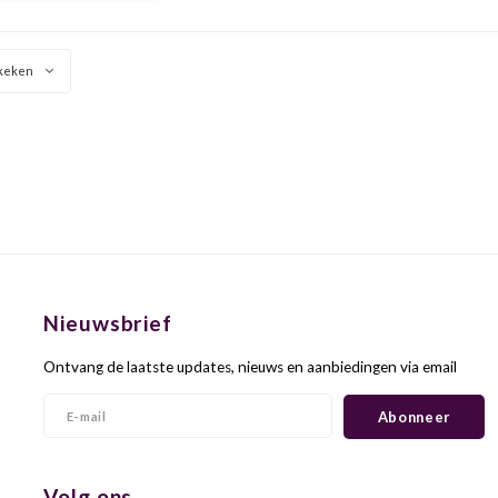
 is voor de Maceracion
ue methode die hier is
ast. In de smaak pro
keken
Nieuwsbrief
Ontvang de laatste updates, nieuws en aanbiedingen via email
Abonneer
Volg ons