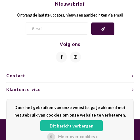
Nieuwsbrief
CAP CLASSIQUE
DESSERTWIJNEN
ARMAGNAC
AIRÈN
GROP
BLAU
Ontvang de laatste updates, nieuws en aanbiedingen via email
ALCOHOLVRIJ MOUSSEREND
CALVADOS
ARIN
MALB
BLAU
OVERIG MOUSSEREND
LIMONCELLO
ARNEI
MARZ
BOBA
Volg ons
LIKEUREN
ATHIR
MERL
BONA
OVERIG GEDISTILLEERD
AUXE
MONA
CABE
Contact
ALCOHOLVRIJ
BOMB
MOUR
CABE
Klantenservice
CABE
PINOT
CABE
Mijn account
Door het gebruiken van onze website, ga je akkoord met
CATA
PINOT
CANA
het gebruik van cookies om onze website te verbeteren.
Dit bericht verbergen
CHAR
SANG
CARM
Meer over cookies »
© Copyright 2026 Sharing Wine - Powered by
Lightspeed
- Theme by