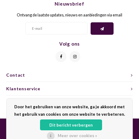
Nieuwsbrief
CAP CLASSIQUE
DESSERTWIJNEN
ARMAGNAC
AIRÈN
GROP
BLAU
Ontvang de laatste updates, nieuws en aanbiedingen via email
ALCOHOLVRIJ MOUSSEREND
CALVADOS
ARIN
MALB
BLAU
OVERIG MOUSSEREND
LIMONCELLO
ARNEI
MARZ
BOBA
Volg ons
LIKEUREN
ATHIR
MERL
BONA
OVERIG GEDISTILLEERD
AUXE
MONA
CABE
Contact
ALCOHOLVRIJ
BOMB
MOUR
CABE
Klantenservice
CABE
PINOT
CABE
Mijn account
Door het gebruiken van onze website, ga je akkoord met
CATA
PINOT
CANA
het gebruik van cookies om onze website te verbeteren.
Dit bericht verbergen
CHAR
SANG
CARM
Meer over cookies »
© Copyright 2026 Sharing Wine - Powered by
Lightspeed
- Theme by