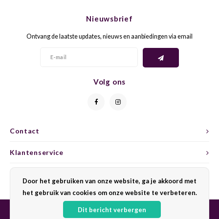
CHEN
SYRA
CARI
Nieuwsbrief
CLAIR
TEMP
CINS
Ontvang de laatste updates, nieuws en aanbiedingen via email
COLO
TIBO
CORV
CORT
TOUR
CORV
Volg ons
ELBLI
ZWEI
DOLC
FALA
BOBA
DORN
Contact
FIAN
XINO
FRÜH
Klantenservice
FIAN
RABO
GAMA
Mijn account
Door het gebruiken van onze website, ga je akkoord met
het gebruik van cookies om onze website te verbeteren.
FONT
Nebbi
GARN
Dit bericht verbergen
GARG
GRAC