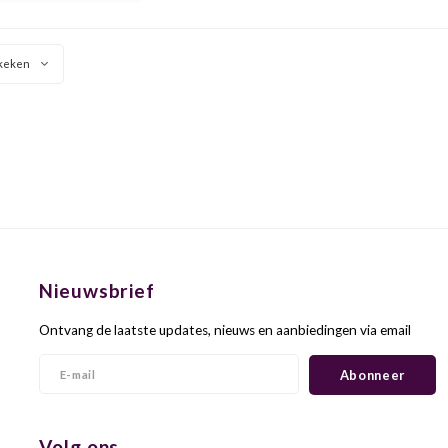
s, is hij rijk aan hints van
n bloemen; volwassen,
verwerft het co
keken
Nieuwsbrief
Ontvang de laatste updates, nieuws en aanbiedingen via email
Abonneer
Volg ons