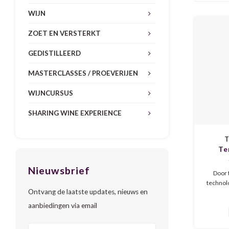
WIJN
ZOET EN VERSTERKT
GEDISTILLEERD
MASTERCLASSES / PROEVERIJEN
WIJNCURSUS
SHARING WINE EXPERIENCE
T
Te
Brunel
Nieuwsbrief
Door 
technol
Ontvang de laatste updates, nieuws en
is Brune
al een g
aanbiedingen via email
zeker
aangena