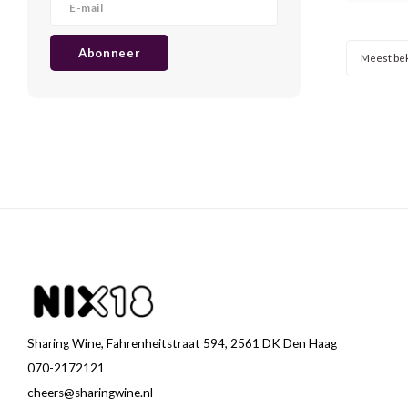
hij jong i
fruit e
Abonneer
Meest be
Sharing Wine, Fahrenheitstraat 594, 2561 DK Den Haag
070-2172121
cheers@sharingwine.nl