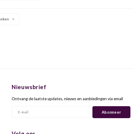
ig pinot noir druiven.
keken
Nieuwsbrief
Ontvang de laatste updates, nieuws en aanbiedingen via email
Abonneer
Volg ons