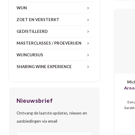
WIJN
ZOET EN VERSTERKT
GEDISTILLEERD
MASTERCLASSES / PROEVERIJEN
WIJNCURSUS
SHARING WINE EXPERIENCE
Mich
Arno
Brut 
Nieuwsbrief
Een 
karakt
Ontvang de laatste updates, nieuws en
champagn
eigen w
aanbiedingen via email
cru 
Ambac