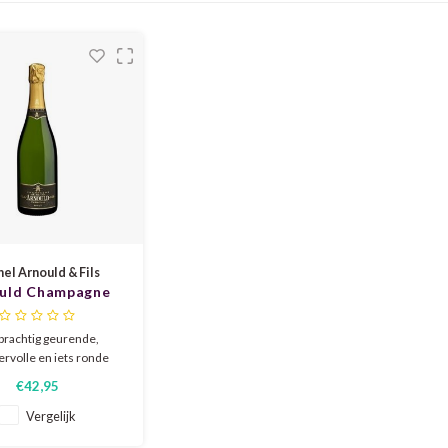
el Arnould & Fils
uld Champagne
Tradition 'Blanc
de Noir'
prachtig geurende,
ervolle en iets ronde
e afkomstig van 12 ha
€42,95
ijngaarden in de grand
gemeente Verzenay.
Vergelijk
htelijk gemaakt van