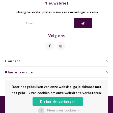
Nieuwsbrief
CAP CLASSIQUE
DESSERTWIJNEN
ARMAGNAC
AIRÈN
GROP
BLAU
Ontvang de laatste updates, nieuws en aanbiedingen via email
ALCOHOLVRIJ MOUSSEREND
CALVADOS
ARIN
MALB
BLAU
OVERIG MOUSSEREND
LIMONCELLO
ARNEI
MARZ
BOBA
Volg ons
LIKEUREN
ATHIR
MERL
BONA
OVERIG GEDISTILLEERD
AUXE
MONA
CABE
Contact
ALCOHOLVRIJ
BOMB
MOUR
CABE
Klantenservice
CABE
PINOT
CABE
Mijn account
Door het gebruiken van onze website, ga je akkoord met
CATA
PINOT
CANA
het gebruik van cookies om onze website te verbeteren.
Dit bericht verbergen
CHAR
SANG
CARM
Meer over cookies »
© Copyright 2026 Sharing Wine - Powered by
Lightspeed
- Theme by