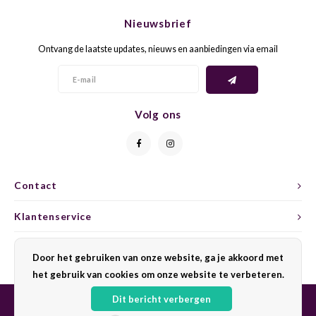
CAP CLASSIQUE
DESSERTWIJNEN
ARMAGNAC
AIRÈN
GROP
BLAU
Nieuwsbrief
ALCOHOLVRIJ MOUSSEREND
CALVADOS
ARIN
MALB
BLAU
Ontvang de laatste updates, nieuws en aanbiedingen via email
OVERIG MOUSSEREND
LIMONCELLO
ARNEI
MARZ
BOBA
LIKEUREN
ATHIR
MERL
BONA
Volg ons
OVERIG GEDISTILLEERD
AUXE
MONA
CABE
ALCOHOLVRIJ
BOMB
MOUR
CABE
Contact
Klantenservice
CABE
PINOT
CABE
Mijn account
CATA
PINOT
CANA
Door het gebruiken van onze website, ga je akkoord met
het gebruik van cookies om onze website te verbeteren.
CHAR
SANG
CARM
Dit bericht verbergen