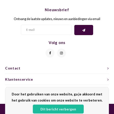
CHEN
SYRA
CARI
Nieuwsbrief
CLAIR
TEMP
CINS
Ontvang de laatste updates, nieuws en aanbiedingen via email
COLO
TIBO
CORV
CORT
TOUR
CORV
Volg ons
ELBLI
ZWEI
DOLC
FALA
BOBA
DORN
Contact
FIAN
XINO
FRÜH
Klantenservice
FIAN
RABO
GAMA
Mijn account
Door het gebruiken van onze website, ga je akkoord met
het gebruik van cookies om onze website te verbeteren.
FONT
Nebbi
GARN
Dit bericht verbergen
GARG
GRAC