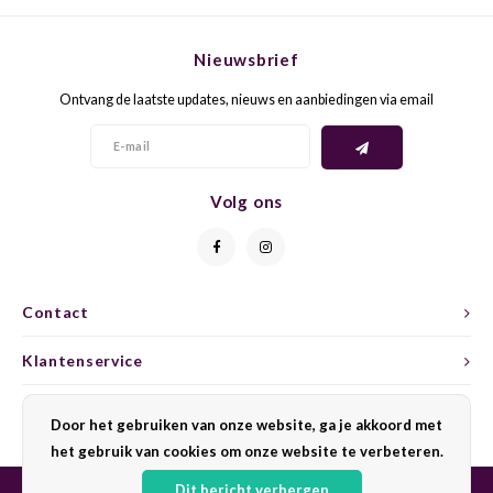
CHEN
SYRA
CARI
Nieuwsbrief
CLAIR
TEMP
CINS
Ontvang de laatste updates, nieuws en aanbiedingen via email
COLO
TIBO
CORV
CORT
TOUR
CORV
Volg ons
ELBLI
ZWEI
DOLC
FALA
BOBA
DORN
Contact
FIAN
XINO
FRÜH
Klantenservice
FIAN
RABO
GAMA
Mijn account
Door het gebruiken van onze website, ga je akkoord met
FONT
Nebbi
GARN
het gebruik van cookies om onze website te verbeteren.
Dit bericht verbergen
GARG
GRAC