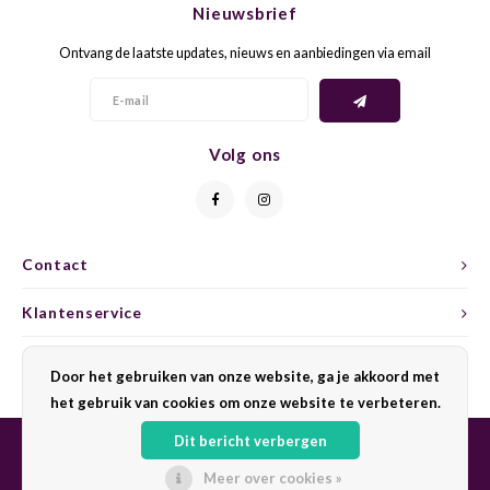
Nieuwsbrief
CAP CLASSIQUE
DESSERTWIJNEN
ARMAGNAC
AIRÈN
GROP
BLAU
Ontvang de laatste updates, nieuws en aanbiedingen via email
ALCOHOLVRIJ MOUSSEREND
CALVADOS
ARIN
MALB
BLAU
OVERIG MOUSSEREND
LIMONCELLO
ARNEI
MARZ
BOBA
Volg ons
LIKEUREN
ATHIR
MERL
BONA
OVERIG GEDISTILLEERD
AUXE
MONA
CABE
Contact
ALCOHOLVRIJ
BOMB
MOUR
CABE
Klantenservice
CABE
PINOT
CABE
Mijn account
Door het gebruiken van onze website, ga je akkoord met
CATA
PINOT
CANA
het gebruik van cookies om onze website te verbeteren.
Dit bericht verbergen
CHAR
SANG
CARM
Meer over cookies »
© Copyright 2026 Sharing Wine - Powered by
Lightspeed
- Theme by