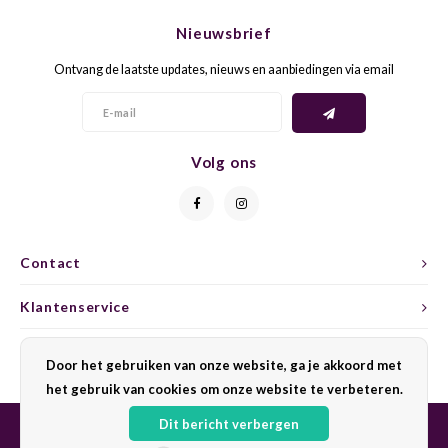
CAP CLASSIQUE
DESSERTWIJNEN
ARMAGNAC
AIRÈN
GROP
BLAU
Nieuwsbrief
ALCOHOLVRIJ MOUSSEREND
CALVADOS
ARIN
MALB
BLAU
Ontvang de laatste updates, nieuws en aanbiedingen via email
OVERIG MOUSSEREND
LIMONCELLO
ARNEI
MARZ
BOBA
LIKEUREN
ATHIR
MERL
BONA
Volg ons
OVERIG GEDISTILLEERD
AUXE
MONA
CABE
ALCOHOLVRIJ
BOMB
MOUR
CABE
Contact
Klantenservice
CABE
PINOT
CABE
Mijn account
CATA
PINOT
CANA
Door het gebruiken van onze website, ga je akkoord met
het gebruik van cookies om onze website te verbeteren.
CHAR
SANG
CARM
Dit bericht verbergen