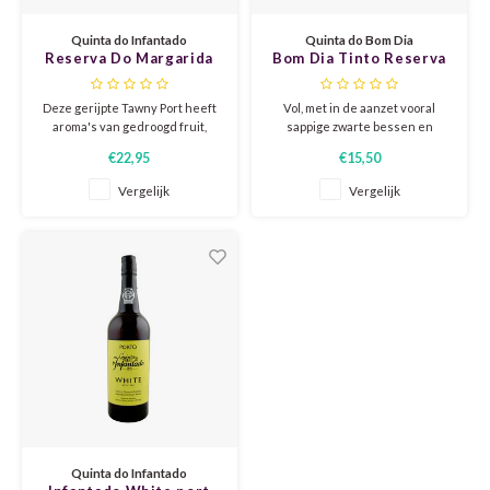
CHEN
SYRA
CARI
Quinta do Infantado
Quinta do Bom Dia
Reserva Do Margarida
Bom Dia Tinto Reserva
CLAIR
TEMP
CINS
Tawny
2021
Deze gerijpte Tawny Port heeft
Vol, met in de aanzet vooral
COLO
TIBO
CORV
aroma's van gedroogd fruit,
sappige zwarte bessen en
zoals rozijnen, dadels en
bramen, gevolgd door een toets
€22,95
€15,50
gedroogde abrikozen, samen
hout en sappig, met een lange,
CORT
TOUR
CORV
met hints van karamel, noten en
zachte, droge afdronk. Rijpt 3-4
Vergelijk
Vergelijk
kruiden.
maanden op gebruikte Frans
ELBLI
ZWEI
DOLC
eikenhouten vaten en rijpt
daarna nog enkele maanden op
fles.
FALA
BOBA
DORN
FIAN
XINO
FRÜH
FIAN
RABO
GAMA
FONT
Nebbi
GARN
Quinta do Infantado
GARG
GRAC