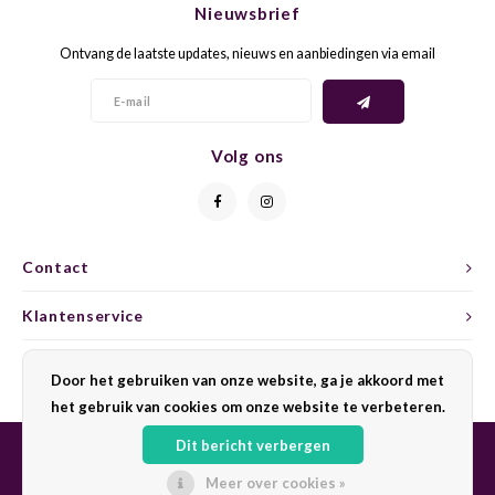
Nieuwsbrief
CAP CLASSIQUE
DESSERTWIJNEN
ARMAGNAC
AIRÈN
GROP
BLAU
Ontvang de laatste updates, nieuws en aanbiedingen via email
ALCOHOLVRIJ MOUSSEREND
CALVADOS
ARIN
MALB
BLAU
OVERIG MOUSSEREND
LIMONCELLO
ARNEI
MARZ
BOBA
Volg ons
LIKEUREN
ATHIR
MERL
BONA
OVERIG GEDISTILLEERD
AUXE
MONA
CABE
Contact
ALCOHOLVRIJ
BOMB
MOUR
CABE
Klantenservice
CABE
PINOT
CABE
Mijn account
Door het gebruiken van onze website, ga je akkoord met
CATA
PINOT
CANA
het gebruik van cookies om onze website te verbeteren.
Dit bericht verbergen
CHAR
SANG
CARM
Meer over cookies »
© Copyright 2026 Sharing Wine - Powered by
Lightspeed
- Theme by