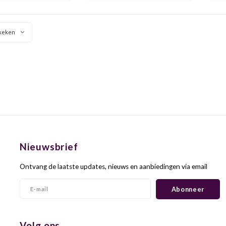
den die in de vallei van
karakter ontstaat. Zowel virgin
ier Cárdenas groeien.
oak als bourbon- en sherryvaten
ma
zijn hiervoor gebruikt.
keken
Nieuwsbrief
Ontvang de laatste updates, nieuws en aanbiedingen via email
Abonneer
Volg ons