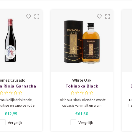
ómez Cruzado
White Oak
n Rioja Garnacha
Tokinoka Black
mpranillo 2024
Blended Whisky Black
L
Sake
makkelijk drinkende,
Tokinoka Black Blended wordt
D
ruitige en sappige rode
op basis van malt en grain
he
fkomstig van een zeer
whisky vervaardigd. De rijping
€12,95
€61,50
ijnmaker in Haro. De
vindt plaats op drie
m
uiven komen van
verschillende vatsoorten,
b
Vergelijk
Vergelijk
dzakelijk grenache
waardoor een bijzonder
b