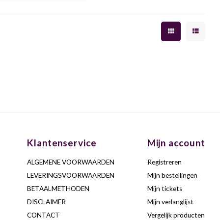
aperitief op zomerse dagen
ar zeker ook gastronomisch
goed inzetbaar.
Klantenservice
Mijn account
ALGEMENE VOORWAARDEN
Registreren
LEVERINGSVOORWAARDEN
Mijn bestellingen
BETAALMETHODEN
Mijn tickets
DISCLAIMER
Mijn verlanglijst
CONTACT
Vergelijk producten