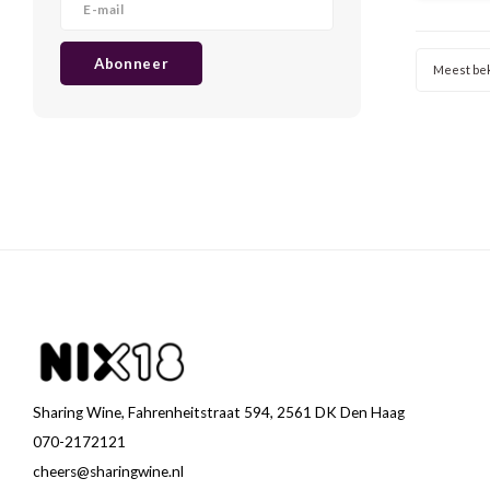
wijngaar
de riv
Abonneer
Meest be
Sharing Wine, Fahrenheitstraat 594, 2561 DK Den Haag
070-2172121
cheers@sharingwine.nl