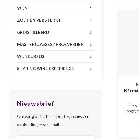
WIJN
ZOET EN VERSTERKT
GEDISTILLEERD
MASTERCLASSES / PROEVERIJEN
WIJNCURSUS
SHARING WINE EXPERIENCE
G
Kármá
& Te
Nieuwsbrief
Een ge
jonge, f
Ontvang de laatste updates, nieuws en
wijn a
goede w
aanbiedingen via email
dr
hoof