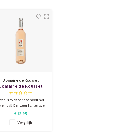
Domaine de Rousset
Domaine de Rousset
es Coquelicots Rosé
2025
eze Provence rosé heeft het
lemaal! Een zeer lichte roze
kleur, elegantie, frisheid en
€12,95
ineraliteit met aroma's van
essen, rozenblaadjes, witte
Vergelijk
loemen en citrus. Perfect als