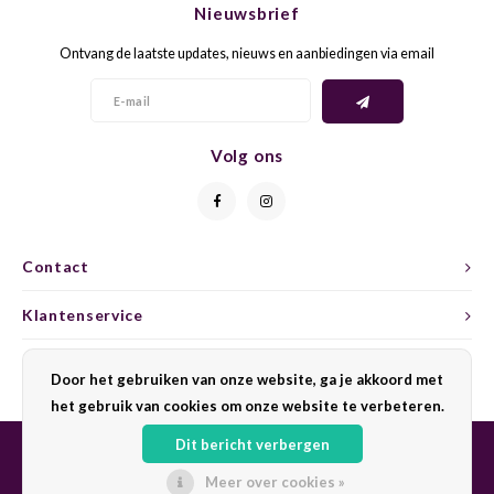
Nieuwsbrief
CAP CLASSIQUE
DESSERTWIJNEN
ARMAGNAC
AIRÈN
GROP
BLAU
Ontvang de laatste updates, nieuws en aanbiedingen via email
ALCOHOLVRIJ MOUSSEREND
CALVADOS
ARIN
MALB
BLAU
OVERIG MOUSSEREND
LIMONCELLO
ARNEI
MARZ
BOBA
Volg ons
LIKEUREN
ATHIR
MERL
BONA
OVERIG GEDISTILLEERD
AUXE
MONA
CABE
Contact
ALCOHOLVRIJ
BOMB
MOUR
CABE
Klantenservice
CABE
PINOT
CABE
Mijn account
Door het gebruiken van onze website, ga je akkoord met
CATA
PINOT
CANA
het gebruik van cookies om onze website te verbeteren.
Dit bericht verbergen
CHAR
SANG
CARM
Meer over cookies »
© Copyright 2026 Sharing Wine - Powered by
Lightspeed
- Theme by