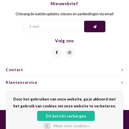
Nieuwsbrief
CAP CLASSIQUE
DESSERTWIJNEN
ARMAGNAC
AIRÈN
GROP
BLAU
Ontvang de laatste updates, nieuws en aanbiedingen via email
ALCOHOLVRIJ MOUSSEREND
CALVADOS
ARIN
MALB
BLAU
OVERIG MOUSSEREND
LIMONCELLO
ARNEI
MARZ
BOBA
Volg ons
LIKEUREN
ATHIR
MERL
BONA
OVERIG GEDISTILLEERD
AUXE
MONA
CABE
Contact
ALCOHOLVRIJ
BOMB
MOUR
CABE
Klantenservice
CABE
PINOT
CABE
Mijn account
Door het gebruiken van onze website, ga je akkoord met
CATA
PINOT
CANA
het gebruik van cookies om onze website te verbeteren.
Dit bericht verbergen
CHAR
SANG
CARM
Meer over cookies »
© Copyright 2026 Sharing Wine - Powered by
Lightspeed
- Theme by