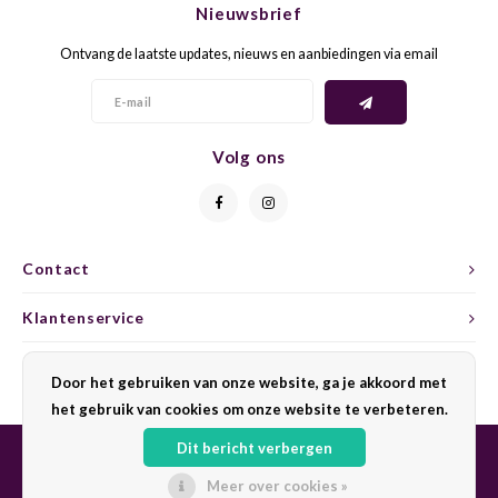
Nieuwsbrief
CAP CLASSIQUE
DESSERTWIJNEN
ARMAGNAC
AIRÈN
GROP
BLAU
Ontvang de laatste updates, nieuws en aanbiedingen via email
ALCOHOLVRIJ MOUSSEREND
CALVADOS
ARIN
MALB
BLAU
OVERIG MOUSSEREND
LIMONCELLO
ARNEI
MARZ
BOBA
Volg ons
LIKEUREN
ATHIR
MERL
BONA
OVERIG GEDISTILLEERD
AUXE
MONA
CABE
Contact
ALCOHOLVRIJ
BOMB
MOUR
CABE
Klantenservice
CABE
PINOT
CABE
Mijn account
Door het gebruiken van onze website, ga je akkoord met
CATA
PINOT
CANA
het gebruik van cookies om onze website te verbeteren.
Dit bericht verbergen
CHAR
SANG
CARM
Meer over cookies »
© Copyright 2026 Sharing Wine - Powered by
Lightspeed
- Theme by