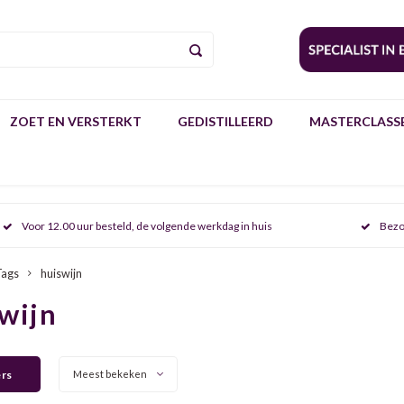
ZOET EN VERSTERKT
GEDISTILLEERD
MASTERCLASSE
Voor 12.00 uur besteld, de volgende werkdag in huis
Bezo
Tags
huiswijn
wijn
ers
Meest bekeken